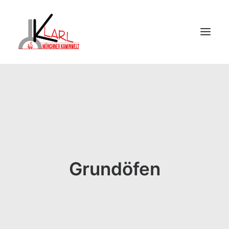
STARTSEITE
UNSERE KAMINE UND ÖFEN
EINDRÜCKE UND REFERENZEN
BERATUNG UND SERVICE
ÜBER UNS
Grundöfen
KONTAKT