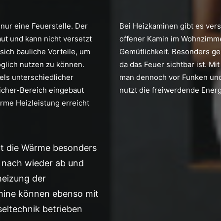
nur eine Feuerstelle. Der
Bei Heizkaminen gibt es vers
aut und kann nicht versetzt
offener Kamin im Wohnzimmer 
ich bauliche Vorteile, um
Gemütlichkeit. Besonders gem
glich nutzen zu können.
da das Feuer sichtbar ist. Mit
els unterschiedlicher
man dennoch vor Funken und
cher-Bereich eingebaut
nutzt die freiwerdende Energ
rme Heizleistung erreicht
lt die Wärme besonders
d nach wieder ab und
heizung der
ine können ebenso mit
eltechnik betrieben