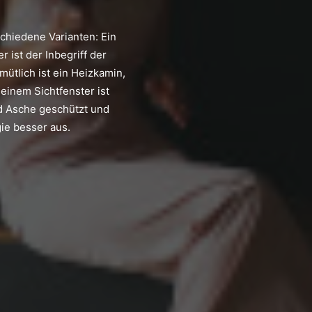
chiedene Varianten: Ein
ist der Inbegriff der
ütlich ist ein Heizkamin,
 einem Sichtfenster ist
 Asche geschützt und
ie besser aus.